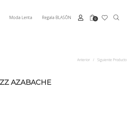
Moda Lenta
Regala BLASŌN
0
Anterior
/
Siguiente Producto
AZZ AZABACHE