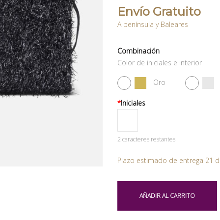
Envío Gratuito
A península y Baleares
Combinación
Color de iniciales e interior
Oro
*
Iniciales
2
caracteres restantes
Plazo estimado de entrega 21 d
AÑADIR AL CARRITO