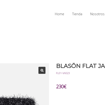
Home
Tienda
Nosotros
BLASŌN FLAT J
FL01-VA023
230
€