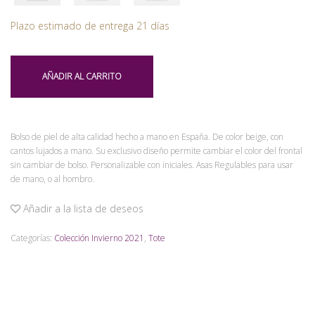
Plazo estimado de entrega 21 días
AÑADIR AL CARRITO
Bolso de piel de alta calidad hecho a mano en España. De color beige, con
cantos lujados a mano. Su exclusivo diseño permite cambiar el color del frontal
sin cambiar de bolso. Personalizable con iniciales. Asas Regulables para usar
de mano, o al hombro.
Añadir a la lista de deseos
Categorías:
Colección Invierno 2021
,
Tote