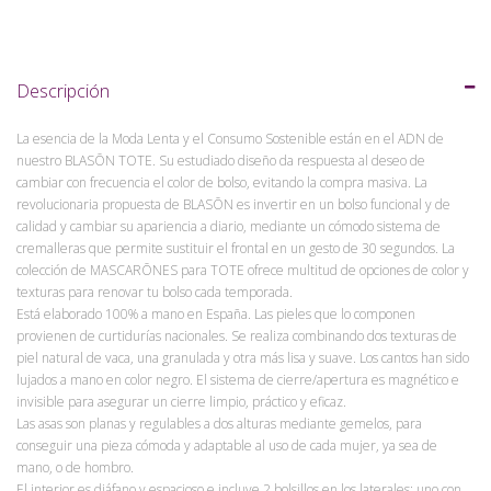
Descripción
La esencia de la Moda Lenta y el Consumo Sostenible están en el ADN de
nuestro BLASŌN TOTE. Su estudiado diseño da respuesta al deseo de
cambiar con frecuencia el color de bolso, evitando la compra masiva. La
revolucionaria propuesta de BLASŌN es invertir en un bolso funcional y de
calidad y cambiar su apariencia a diario, mediante un cómodo sistema de
cremalleras que permite sustituir el frontal en un gesto de 30 segundos. La
colección de MASCARŌNES para TOTE ofrece multitud de opciones de color y
texturas para renovar tu bolso cada temporada.
Está elaborado 100% a mano en España. Las pieles que lo componen
provienen de curtidurías nacionales. Se realiza combinando dos texturas de
piel natural de vaca, una granulada y otra más lisa y suave. Los cantos han sido
lujados a mano en color negro. El sistema de cierre/apertura es magnético e
invisible para asegurar un cierre limpio, práctico y eficaz.
Las asas son planas y regulables a dos alturas mediante gemelos, para
conseguir una pieza cómoda y adaptable al uso de cada mujer, ya sea de
mano, o de hombro.
El interior es diáfano y espacioso e incluye 2 bolsillos en los laterales: uno con