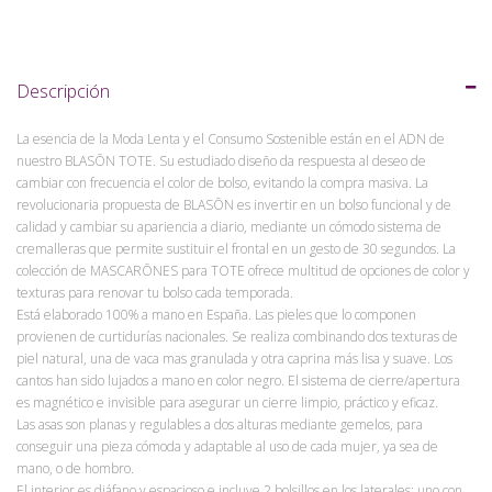
Descripción
La esencia de la Moda Lenta y el Consumo Sostenible están en el ADN de
nuestro BLASŌN TOTE. Su estudiado diseño da respuesta al deseo de
cambiar con frecuencia el color de bolso, evitando la compra masiva. La
revolucionaria propuesta de BLASŌN es invertir en un bolso funcional y de
calidad y cambiar su apariencia a diario, mediante un cómodo sistema de
cremalleras que permite sustituir el frontal en un gesto de 30 segundos. La
colección de MASCARŌNES para TOTE ofrece multitud de opciones de color y
texturas para renovar tu bolso cada temporada.
Está elaborado 100% a mano en España. Las pieles que lo componen
provienen de curtidurías nacionales. Se realiza combinando dos texturas de
piel natural, una de vaca mas granulada y otra caprina más lisa y suave. Los
cantos han sido lujados a mano en color negro. El sistema de cierre/apertura
es magnético e invisible para asegurar un cierre limpio, práctico y eficaz.
Las asas son planas y regulables a dos alturas mediante gemelos, para
conseguir una pieza cómoda y adaptable al uso de cada mujer, ya sea de
mano, o de hombro.
El interior es diáfano y espacioso e incluye 2 bolsillos en los laterales: uno con