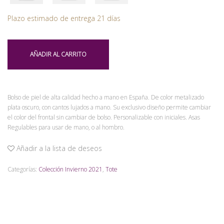
Plazo estimado de entrega 21 días
AÑADIR AL CARRITO
Bolso de piel de alta calidad hecho a mano en España. De color metalizado
plata oscuro, con cantos lujados a mano. Su exclusivo diseño permite cambiar
el color del frontal sin cambiar de bolso. Personalizable con iniciales. Asas
Regulables para usar de mano, o al hombro.
Añadir a la lista de deseos
Categorías:
Colección Invierno 2021
,
Tote