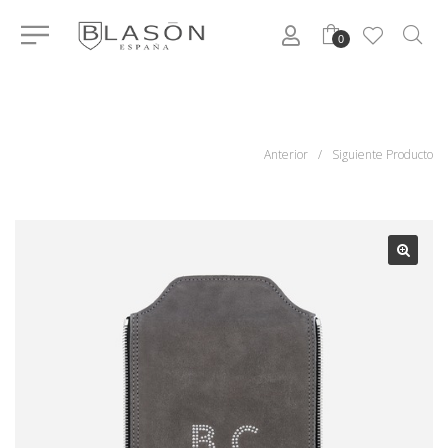
0
Anterior
/
Siguiente Producto